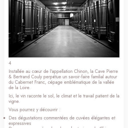
4
Installée au cœur de l'appellation Chinon, la Cave Pierre
& Bertrand Couly perpétue un savoir-faire familial autour
du Cabernet Franc, cépage emblématique de la vallée
de la Loire.
Ici, le vin raconte le sol, le climat et le travail patient de la
vigne.
Vous pourrez y découvrir :
Des dégustations commentées de cuvées élégantes et
expressives