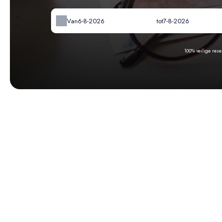
Van
tot
100% veilige res
-
Beschikbaar
-
Niet beschikbaar