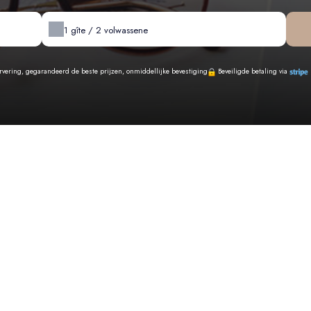
1
gîte /
2
volwassene
ervering, gegarandeerd de beste prijzen, onmiddellijke bevestiging
Beveiligde betaling via
Onze beschikbaarheid