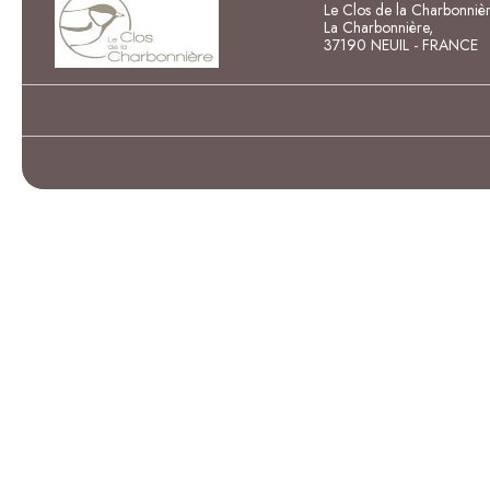
Le Clos de la Charbonniè
La Charbonnière,
37190 NEUIL - FRANCE