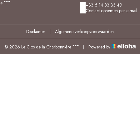
re
+33 6 14 83 33 49
Contact opnemen per e-mail
Disclaimer
|
Algemene verkoopvoorwaarden
© 2026 Le Clos de la Charbonnière
|
Powered by