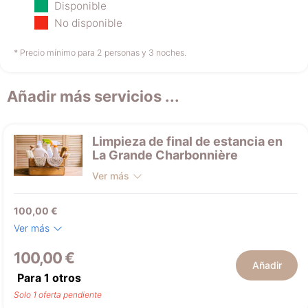
Disponible
15/08
16/08
17/08
No disponible
no disponible
no disponible
no disponible
* Precio mínimo para 2 personas y 3 noches.
Añadir más servicios ...
Martes
18/08
Limpieza de final de estancia en
no disponible
La Grande Charbonnière
Ver más
100,00 €
Ver más
100,00 €
Añadir
Para
1
otros
Solo 1 oferta pendiente