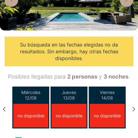
Su búsqueda en las fechas elegidas no da
resultados. Sin embargo, hay otras fechas
disponibles.
Posibles llegadas para
2 personas
y
3 noches
.
Miércoles
Jueves
Viernes
12/08
13/08
14/08
no disponible
no disponible
no disponible
Sábado
Domingo
Lunes