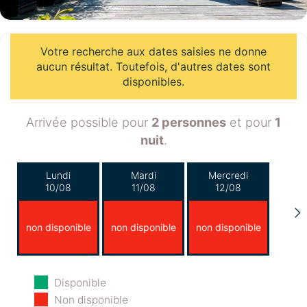
Votre recherche aux dates saisies ne donne
aucun résultat. Toutefois, d'autres dates sont
disponibles.
Arrivée possible pour
2 personnes
et pour
1
nuit
.
Lundi
Mardi
Mercredi
10/08
11/08
12/08
non disponible
non disponible
non disponible
Jeudi
Vendredi
Samedi
Disponible
13/08
14/08
15/08
Non disponible