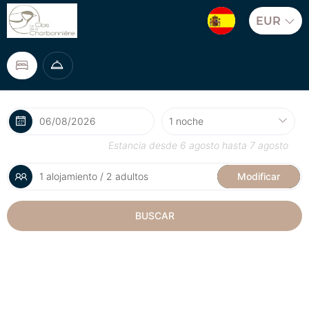
EUR
Estancia desde
6 agosto
hasta
7 agosto
1 alojamiento / 2 adultos
Modificar